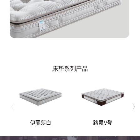
床垫系列产品
伊丽莎白
路易V登